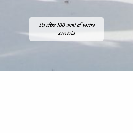
Da oltre 100 anni al vostro
servizio.
CHI SIAMO
La Famiglia Ruggiero è legata ai
fiori e ai giardini di
Capri
da tre generazioni, da quando
Mimì Ruggiero
, nel
1901, si trasferì da Napoli e cominciò a immaginare una
nuova vita floreale per l’Isola Azzurra.